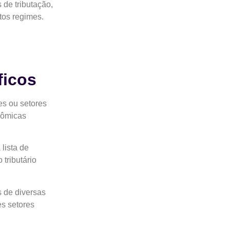
 de tributação,
ntos regimes.
ficos
es ou setores
nômicas
lista de
tributário
s de diversas
es setores