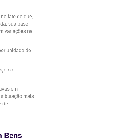
no fato de que,
ada, sua base
em variações na
por unidade de
l.
eço no
tivas em
 tributação mais
e de
m Bens