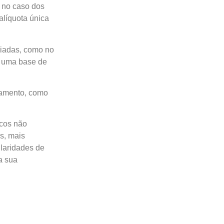
 no caso dos
alíquota única
ciadas, como no
a uma base de
itamento, como
icos não
s, mais
ularidades de
a sua