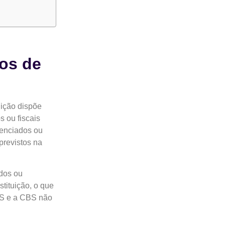
os de
uição dispõe
s ou fiscais
renciados ou
previstos na
ados ou
tituição, o que
IBS e a CBS não