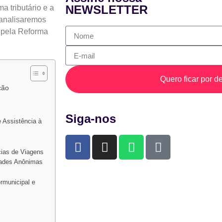
NEWSLETTER
ma tributário e a
, analisaremos
 pela Reforma
Quero ficar por de
ção
Siga-nos
 Assistência à
cias de Viagens
edades Anônimas
rmunicipal e