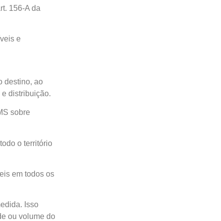
rt. 156-A da
veis e
o destino, ao
e distribuição.
CMS sobre
odo o território
veis em todos os
edida. Isso
ade ou volume do