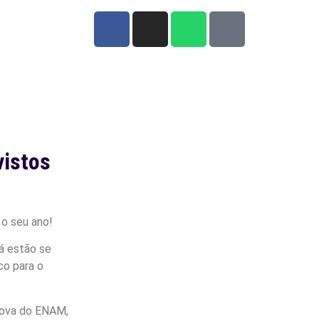
vistos
 o seu ano!
já estão se
co para o
prova do ENAM,