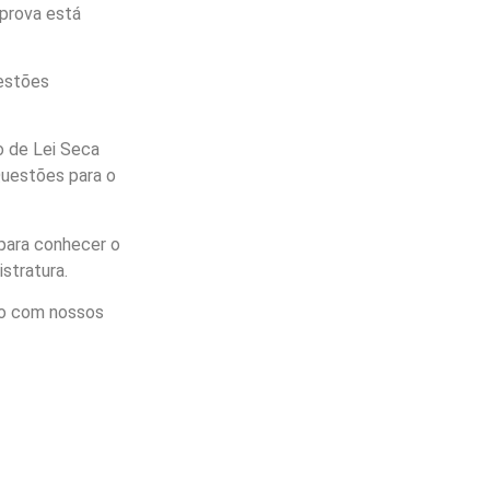
 prova está
estões
o de Lei Seca
Questões para o
para conhecer o
stratura.
ão com nossos