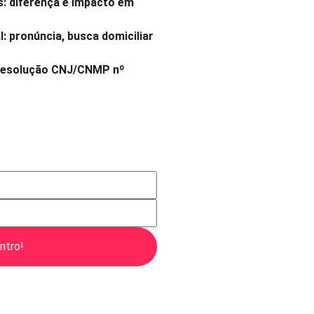
s: diferença e impacto em
 pronúncia, busca domiciliar
 Resolução CNJ/CNMP nº
ntro!