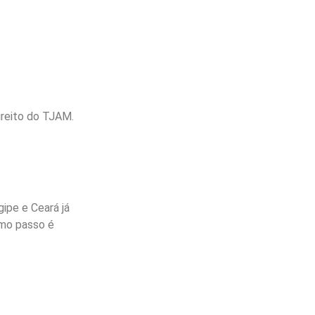
ireito do TJAM.
ipe e Ceará já
imo passo é