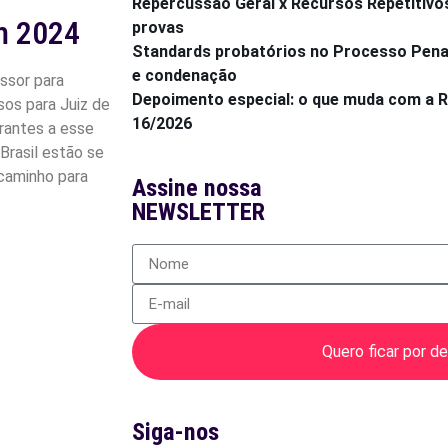
Repercussão Geral x Recursos Repetitivo
m 2024
provas
Standards probatórios no Processo Penal:
e condenação
ssor para
Depoimento especial: o que muda com a
sos para Juiz de
16/2026
rantes a esse
Brasil estão se
 caminho para
Assine nossa
NEWSLETTER
Quero ficar por de
Siga-nos