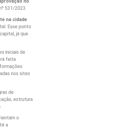
aprovação no
 nº 531/2023.
te na cidade
tal. Esse ponto
apital, já que
 iniciais de
rá feita
informações
zadas nos sites
gras de
cação, estrutura
s.
orientam o
té a