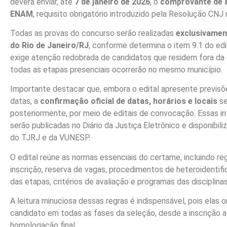
deverá enviar, até
7 de janeiro de 2026
, o
comprovante de 
ENAM
, requisito obrigatório introduzido pela Resolução CNJ
Todas as provas do concurso serão realizadas
exclusivamen
do Rio de Janeiro/RJ
, conforme determina o item 9.1 do edi
exige atenção redobrada de candidatos que residem fora da c
todas as etapas presenciais ocorrerão no mesmo município.
Importante destacar que, embora o edital apresente previsões
datas, a
confirmação oficial de datas, horários e locais
se
posteriormente, por meio de editais de convocação. Essas 
serão publicadas no Diário da Justiça Eletrônico e disponibili
do TJRJ e da VUNESP.
O edital reúne as normas essenciais do certame, incluindo re
inscrição, reserva de vagas, procedimentos de heteroidentifi
das etapas, critérios de avaliação e programas das disciplina
A leitura minuciosa dessas regras é indispensável, pois elas 
candidato em todas as fases da seleção, desde a inscrição a
homologação final.