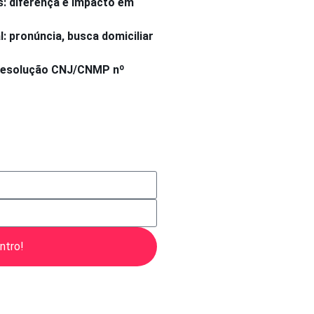
s: diferença e impacto em
 pronúncia, busca domiciliar
 Resolução CNJ/CNMP nº
ntro!