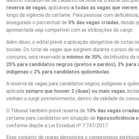
Mesmo tratando-se de cadastro de reserva, o edital disciplin
reserva de vagas
, aplicáveis
a todas as vagas que vierem 
longo da vigência do certame. Para pessoas com deficiência,
assegurado o percentual de
5% das vagas criadas
, desde q
apresentada seja compatível com as atribuições do cargo.
Além disso, o edital prevê a aplicação obrigatória de cotas ra
sociais. Do total de vagas que surgirem durante o prazo de v
concurso, será reservado
o mínimo de 30%
, distribuídos da
25% para candidatos negros (pretos e pardos)
,
3% para 
indígenas
e
2% para candidatos quilombolas
.
A reserva de vagas para candidatos negros, indígenas e quil
aplicada
sempre que houver 2 (duas) ou mais vagas
, incl
venham a surgir posteriormente, dentro da validade do concu
O Tribunal também prevê reserva de
10% das vagas criada
certame para candidatos em situação de
hipossuficiência
conforme dispõe a Lei Estadual nº 7.747/2017.
Esse conjunto de regras demonstra o compromisso instituci