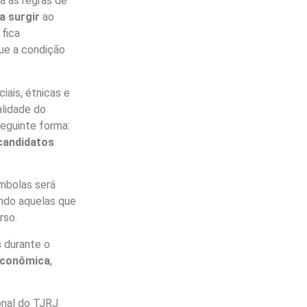
a as regras de
a surgir
ao
 fica
ue a condição
ciais, étnicas e
alidade do
 seguinte forma:
candidatos
ombolas será
uindo aquelas que
rso.
s
durante o
 econômica
,
onal do TJRJ