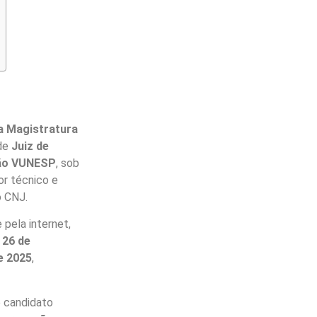
a Magistratura
 de
Juiz de
ão VUNESP
, sob
or técnico e
o CNJ.
pela internet,
 26 de
e 2025
,
 candidato