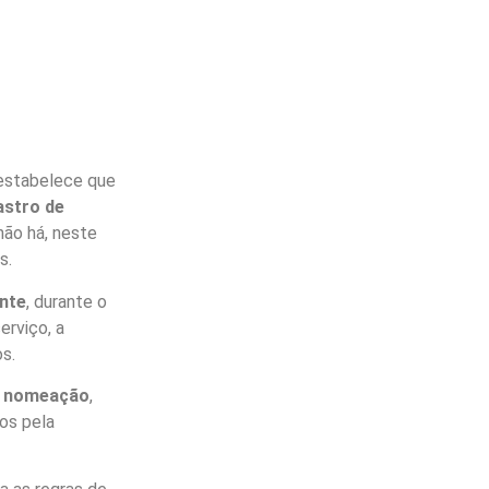
 estabelece que
astro de
 não há, neste
s.
nte
, durante o
erviço, a
os.
 à nomeação
,
dos pela