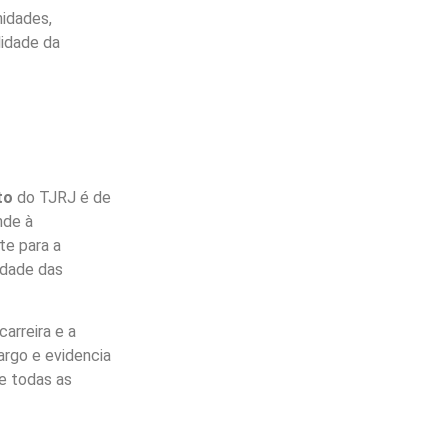
nidades,
lidade da
to
do TJRJ é de
nde à
te para a
idade das
carreira e a
cargo e evidencia
de todas as