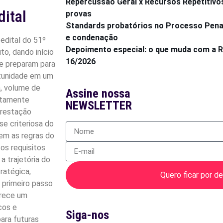
Repercussão Geral x Recursos Repetitivo
dital
provas
Standards probatórios no Processo Penal:
e condenação
 edital do 51º
Depoimento especial: o que muda com a
to, dando início
16/2026
e preparam para
rtunidade em um
a, volume de
Assine nossa
ltamente
NEWSLETTER
prestação
se criteriosa do
em as regras do
 os requisitos
a trajetória do
ratégica,
Quero ficar por de
 primeiro passo
erece um
cos e
Siga-nos
ara futuras