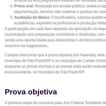
análise da vida pregressa e exames de sanidade física
Prova oral:
Realizada em sessão pública, avalia a ca
argumentação, domínio das matérias e postura do cand
Avaliação de títulos:
Classificatória, valoriza qualific
acadêmicas, experiência profissional e produção intele
A participação em cada fase depende da aprovação na etapa
incentivando uma preparação consistente e detalhada, com 
sendo uma oportunidade para demonstrar o domínio jurídico
exercício da magistratura​.
Cumpre mencionar que a prova objetiva (em havendo) será 
município de São Paulo/SP e no município de Campo Gran
enquanto as provas escritas e as provas orais serão realiza
exclusivamente, no município de São Paulo/SP.
Prova objetiva
A primeira etapa do concurso para Juiz Federal Substituto