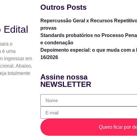
Outros Posts
Repercussão Geral x Recursos Repetitivo
 Edital
provas
Standards probatórios no Processo Penal
e condenação
para o
Depoimento especial: o que muda com 
a é uma
16/2026
am ingressar em
cional. Abaixo,
eja totalmente
Assine nossa
NEWSLETTER
Quero ficar por de