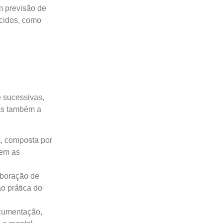
m previsão de
ecidos, como
e sucessivas,
as também a
a, composta por
gem as
aboração de
ão prática do
cumentação,