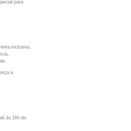
pecial para
eira inclusiva,
ncia,
ade.
força a
até às 16h do