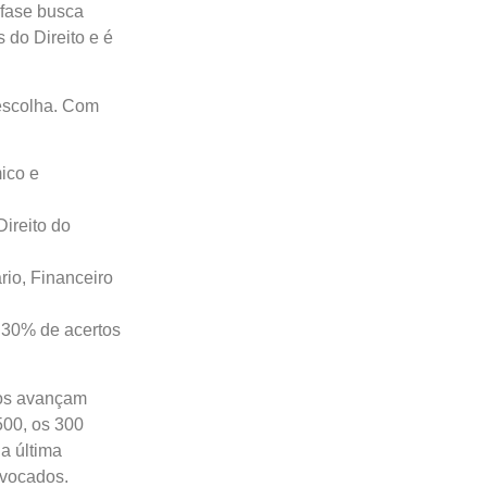
a fase busca
 do Direito e é
 escolha. Com
mico e
Direito do
rio, Financeiro
e 30% de acertos
dos avançam
500, os 300
a última
nvocados.