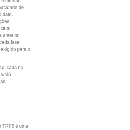
 e mental.
pacidade de
idato.
ações
ctual.
 anterior,
cada fase
 exigido para o
aplicada no
de/MS,
das,
 do TRF5 é uma