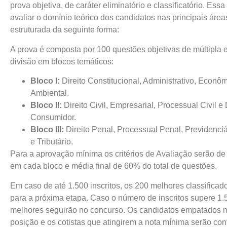
prova objetiva, de caráter eliminatório e classificatório. Ess
avaliar o domínio teórico dos candidatos nas principais áreas
estruturada da seguinte forma:
A prova é composta por 100 questões objetivas de múltipla
divisão em blocos temáticos:
Bloco I:
Direito Constitucional, Administrativo, Econô
Ambiental.
Bloco II:
Direito Civil, Empresarial, Processual Civil e 
Consumidor.
Bloco III:
Direito Penal, Processual Penal, Previdenciá
e Tributário.
Para a aprovação mínima os critérios de Avaliação serão d
em cada bloco e média final de 60% do total de questões.
Em caso de até 1.500 inscritos, os 200 melhores classifica
para a próxima etapa. Caso o número de inscritos supere 1.
melhores seguirão no concurso. Os candidatos empatados n
posição e os cotistas que atingirem a nota mínima serão co