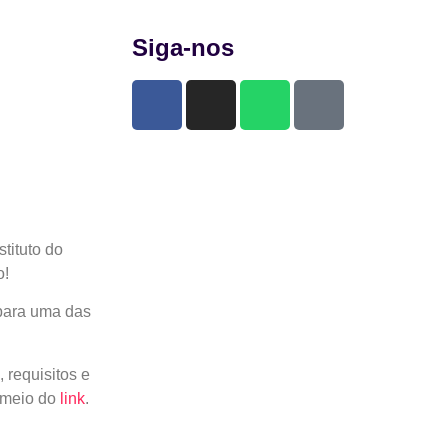
Siga-nos
tituto do
o!
 para uma das
 requisitos e
 meio do
link
.