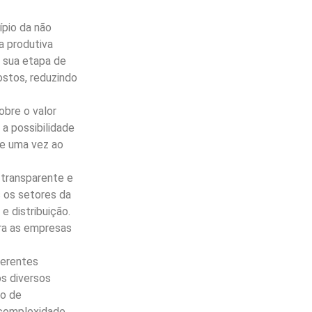
ípio da não
a produtiva
 sua etapa de
ostos, reduzindo
bre o valor
a possibilidade
de uma vez ao
 transparente e
s os setores da
 distribuição.
ara as empresas
ferentes
os diversos
so de
a complexidade