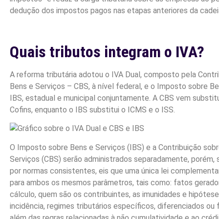
dedução dos impostos pagos nas etapas anteriores da cadeia
Quais tributos integram o IVA?
A reforma tributária adotou o IVA Dual, composto pela Contr
Bens e Serviços – CBS, à nível federal, e o Imposto sobre B
IBS, estadual e municipal conjuntamente. A CBS vem substitu
Cofins, enquanto o IBS substitui o ICMS e o ISS.
O Imposto sobre Bens e Serviços (IBS) e a Contribuição sob
Serviços (CBS) serão administrados separadamente, porém, 
por normas consistentes, eis que uma única lei complementa
para ambos os mesmos parâmetros, tais como: fatos gerado
cálculo, quem são os contribuintes, as imunidades e hipótes
incidência, regimes tributários específicos, diferenciados ou 
além das regras relacionadas à não cumulatividade e ao crédit