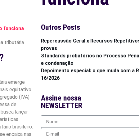
Outros Posts
o funciona
Repercussão Geral x Recursos Repetitivo
provas
?
Standards probatórios no Processo Penal:
e condenação
Depoimento especial: o que muda com a
16/2026
tária emerge
ais equitativo
Assine nossa
Agregado (IVA)
NEWSLETTER
messa de
o busca lançar
erísticas
ário brasileiro.
se encaixa nas