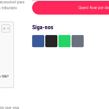
acessível para
Quero ficar por de
tributário
Siga-nos
 IVA?
io que visa