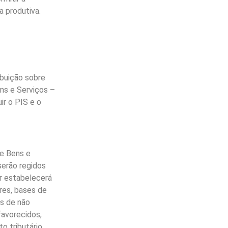
 produtiva.
ibuição sobre
ens e Serviços –
ir o PIS e o
re Bens e
serão regidos
r estabelecerá
res, bases de
es de não
favorecidos,
o tributário.