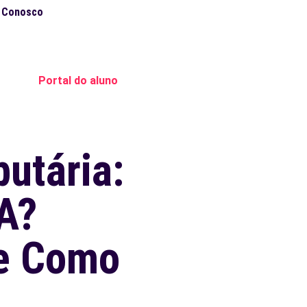
e Conosco
Portal do aluno
utária:
VA?
 e Como