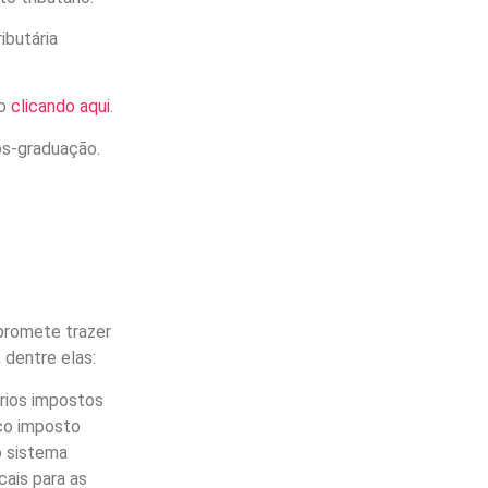
ibutária
o
clicando aqui
.
pós-graduação.
promete trazer
, dentre elas:
ários impostos
ico imposto
o sistema
cais para as