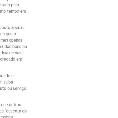
jetado para
mesmo tempo em
mposto apenas
ica que o
, mas apenas
ra dos bens ou
deia de valor,
 agregado em
lidade e
l saiba
uto ou serviço
o que outros
da “cascata de
rmitir a