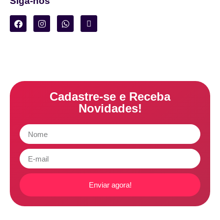
Siga-nos
Cadastre-se e Receba
Novidades!
Enviar agora!