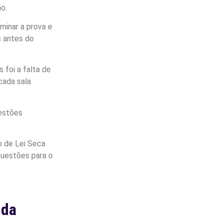
o.
minar a prova e
s antes do
 foi a falta de
cada sala
estões
o de Lei Seca
Questões para o
 da