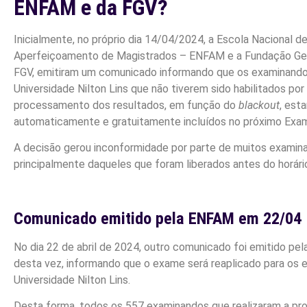
ENFAM e da FGV?
Inicialmente, no próprio dia 14/04/2024, a Escola Nacional 
Aperfeiçoamento de Magistrados – ENFAM e a Fundação Get
FGV, emitiram um comunicado informando que os examinando
Universidade Nilton Lins que não tiverem sido habilitados por
processamento dos resultados, em função do
blackout
, est
automaticamente e gratuitamente incluídos no próximo Exa
A decisão gerou inconformidade por parte de muitos examin
principalmente daqueles que foram liberados antes do horário 
Comunicado emitido pela ENFAM em 22/04
No dia 22 de abril de 2024, outro comunicado foi emitido pe
desta vez, informando que o exame será reaplicado para os
Universidade Nilton Lins.
Desta forma, todos os 557 examinandos que realizaram a pro