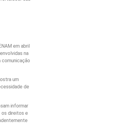
ENAM em abril
envolvidas na
da comunicação
mostra um
ecessidade de
ssam informar
os direitos e
endentemente