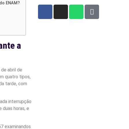
a do ENAM?
ante a
de abril de
em quatro tipos,
 da tarde, com
rada interrupção
e duas horas, e
557 examinandos