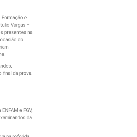
de Formação e
ulio Vargas –
s presentes na
 ocasião do
ariam
me.
andos,
final da prova.
la ENFAM e FGV,
 examinandos da
va na referida