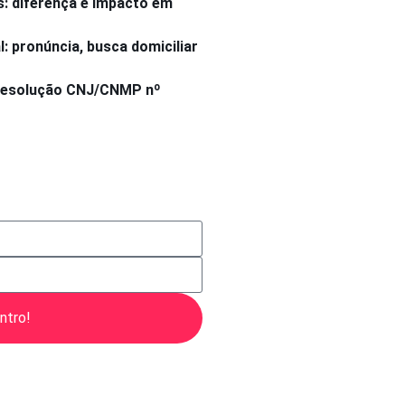
s: diferença e impacto em
 pronúncia, busca domiciliar
 Resolução CNJ/CNMP nº
ntro!