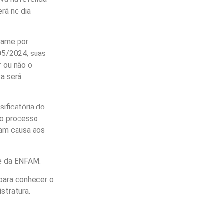
rá no dia
xame por
05/2024, suas
r ou não o
va será
ificatória do
do processo
eram causa aos
te da ENFAM.
para conhecer o
stratura.