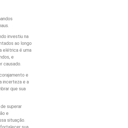
nandos
naus.
do investiu na
ntados ao longo
a elétrica é uma
ndos, e
r causado.
ncorajamento e
a incerteza e a
mbrar que sua
 de superar
ão e
ssa situação.
fortalecer sua