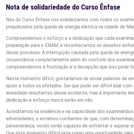
Nota de solidariedade do Curso Ênfase
Nós do Curso Ênfase nos solidarizamos com todos os exami
prejudicados pela queda de energia elétrica na cidade de Ma
Compreendemos o esforço e a dedicação que cada examinan
preparação para o ENAM, e reconhecemos os desafios enfre
desse processo. A interrupção causada pela queda de energi
circunstância completamente além do controle dos examina
compreendemos a frustração e a decepção que isso pode te
Neste momento difícil, gostaríamos de enviar palavras de e
apoio a todos os afetados. Sei que pode ser difícil lidar com 
ansiedade resultantes desse incidente, mas é importante le
dedicação e esforço nunca serão em vão.
Acreditamos na resiliência e na capacidade dos examinandos
adversidades, e estamos confiantes de que, com determinaç
perseverança, vocês serão capazes de enfrentar e superar e
Que este momento difícil sirva como uma oportunidade para 