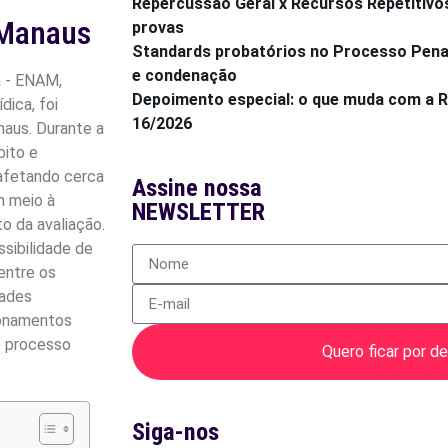
Repercussão Geral x Recursos Repetitivo
 Manaus
provas
Standards probatórios no Processo Penal:
e condenação
a - ENAM,
Depoimento especial: o que muda com a
dica, foi
16/2026
aus. Durante a
bito e
 afetando cerca
Assine nossa
m meio à
NEWSLETTER
o da avaliação.
ssibilidade de
entre os
dades
ionamentos
o processo
Quero ficar por de
Siga-nos