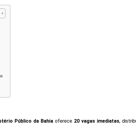
co
tério Público da Bahia
oferece
20 vagas imediatas
, distri