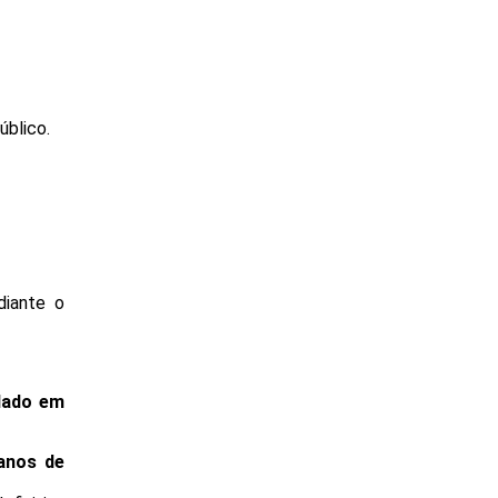
úblico.
diante o
lado em
anos de