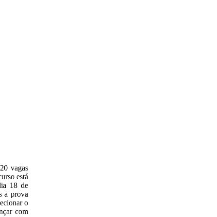
 20 vagas
urso está
dia 18 de
s a prova
recionar o
ançar com