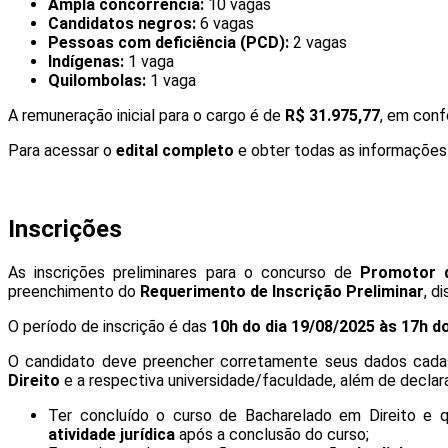
Ampla concorrência:
10 vagas
Candidatos negros:
6 vagas
Pessoas com deficiência (PCD):
2 vagas
Indígenas:
1 vaga
Quilombolas:
1 vaga
A remuneração inicial para o cargo é de
R$ 31.975,77
, em conf
Para acessar o
edital completo
e obter todas as informações
Inscrições
As inscrições preliminares para o concurso de
Promotor 
preenchimento do
Requerimento de Inscrição Preliminar
, d
O período de inscrição é das
10h do dia 19/08/2025 às 17h d
O candidato deve preencher corretamente seus dados cadas
Direito
e a respectiva universidade/faculdade, além de declarar
Ter concluído o curso de Bacharelado em Direito e qu
atividade jurídica
após a conclusão do curso;