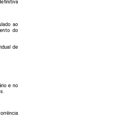
efinitiva
ulado ao
mento do
idual de
ário e no
s.
orrência