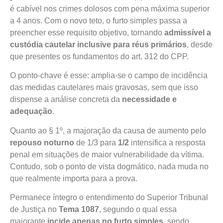
é cabível nos crimes dolosos com pena máxima superior
a 4 anos. Com o novo teto, o furto simples passa a
preencher esse requisito objetivo, tornando
admissível a
custódia cautelar inclusive para réus primários
, desde
que presentes os fundamentos do art. 312 do CPP.
O ponto-chave é esse: amplia-se o campo de incidência
das medidas cautelares mais gravosas, sem que isso
dispense a análise concreta da
necessidade e
adequação
.
Quanto ao § 1º, a majoração da causa de aumento pelo
repouso noturno
de 1/3 para
1/2
intensifica a resposta
penal em situações de maior vulnerabilidade da vítima.
Contudo, sob o ponto de vista dogmático, nada muda no
que realmente importa para a prova.
Permanece íntegro o entendimento do Superior Tribunal
de Justiça no
Tema 1087
, segundo o qual essa
majorante
incide apenas no furto simples
, sendo