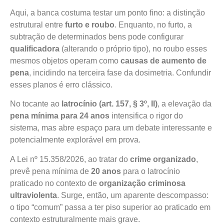
Aqui, a banca costuma testar um ponto fino: a distinção
estrutural entre
furto e roubo
. Enquanto, no furto, a
subtração de determinados bens pode configurar
qualificadora
(alterando o próprio tipo), no roubo esses
mesmos objetos operam como
causas de aumento de
pena
, incidindo na terceira fase da dosimetria. Confundir
esses planos é erro clássico.
No tocante ao
latrocínio (art. 157, § 3º, II)
, a elevação da
pena mínima para 24 anos
intensifica o rigor do
sistema, mas abre espaço para um debate interessante e
potencialmente explorável em prova.
A Lei nº 15.358/2026, ao tratar do
crime organizado
,
prevê pena mínima de
20 anos
para o latrocínio
praticado no contexto de
organização criminosa
ultraviolenta
. Surge, então, um aparente descompasso:
o tipo “comum” passa a ter piso superior ao praticado em
contexto estruturalmente mais grave.