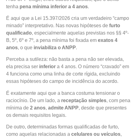
tenha
pena mínima inferior a 4 anos
.
É aqui que a Lei 15.397/2026 cria um verdadeiro “campo
minado” interpretativo. Nas novas hipóteses de
furto
qualificado
, especialmente aquelas previstas nos §§ 4º-
B, 5º, 6º e 7º, a pena mínima foi fixada em
exatos 4
anos
, o que
inviabiliza o ANPP
.
Perceba a sutileza: não basta a pena não ser elevada,
ela precisa ser
inferior
a 4 anos. O número “cravado” em
4 funciona como uma linha de corte rígida, excluindo
essas hipóteses do campo de incidência do acordo.
É exatamente aqui que a banca costuma tensionar o
raciocínio. De um lado, a
receptação simples
, com pena
mínima de
2 anos
,
admite ANPP
, desde que presentes
os demais requisitos legais.
De outro, determinadas formas qualificadas de furto,
como aquelas relacionadas a
celulares ou veículos
,