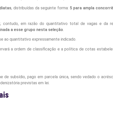
diatas
, distribuídas da seguinte forma:
5 para ampla concorrê
s
; contudo, em razão do quantitativo total de vagas e da r
inada a esse grupo nesta seleção
.
se ao quantitativo expressamente indicado.
vará a ordem de classificação e a política de cotas estabele
me de subsídio, pago em parcela única, sendo vedado o acrés
denizatória previstas em lei.
ais