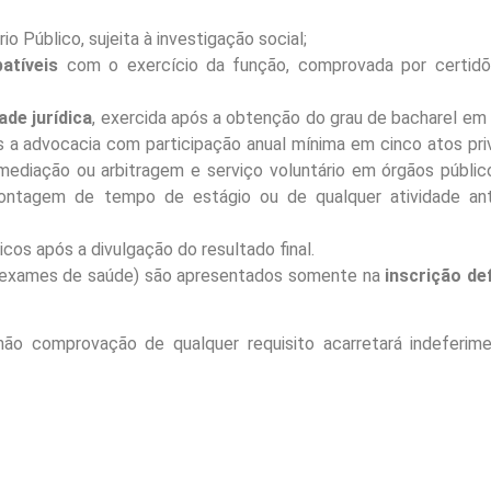
o Público, sujeita à investigação social;
atíveis
com o exercício da função, comprovada por certid
ade jurídica
, exercida após a obtenção do grau de bacharel em 
as a advocacia com participação anual mínima em cinco atos priv
mediação ou arbitragem e serviço voluntário em órgãos públi
 contagem de tempo de estágio ou de qualquer atividade ant
os após a divulgação do resultado final.
 exames de saúde) são apresentados somente na
inscrição def
não comprovação de qualquer requisito acarretará indeferim