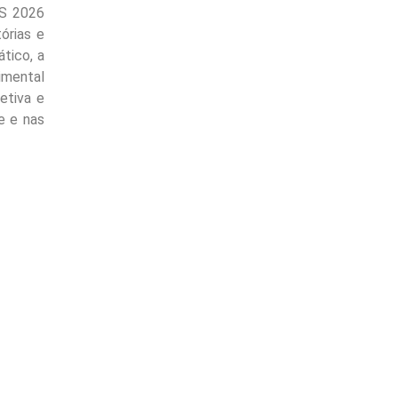
MS 2026
órias e
tico, a
imental
etiva e
e e nas