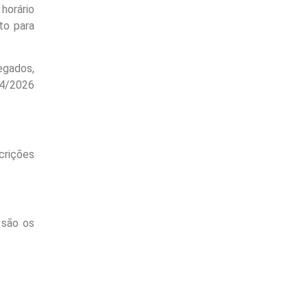
 horário
to para
egados,
04/2026
crições
 são os