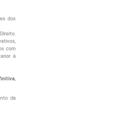
ões dos
Direito.
ativos,
cos com
erior à
initiva
,
ento da