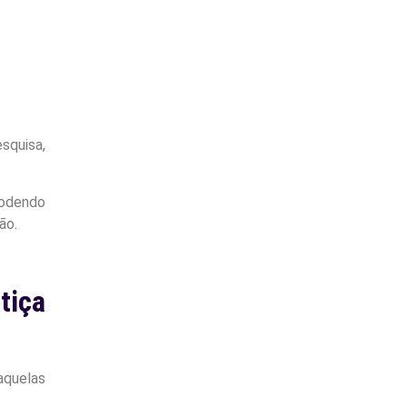
squisa,
podendo
ão.
tiça
aquelas