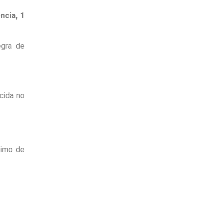
ncia, 1
egra de
cida no
cimo de