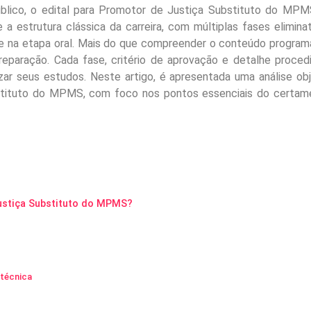
úblico, o edital para Promotor de Justiça Substituto do MP
estrutura clássica da carreira, com múltiplas fases eliminat
 e na etapa oral. Mais do que compreender o conteúdo programá
preparação. Cada fase, critério de aprovação e detalhe proced
r seus estudos. Neste artigo, é apresentada uma análise obj
bstituto do MPMS, com foco nos pontos essenciais do certam
ustiça Substituto do MPMS?
otécnica